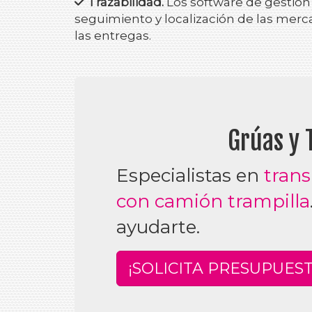
Trazabilidad.
Los software de gestión d
seguimiento y localización de las merc
las entregas.
Grúas y 
jumbotron
Especialistas en
trans
con camión trampilla
ayudarte.
¡SOLICITA PRESUPUES