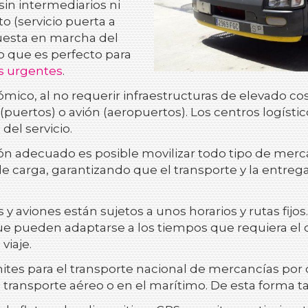
 sin intermediarios ni
o (servicio puerta a
puesta en marcha del
o que es perfecto para
os urgentes
.
co, al no requerir infraestructuras de elevado co
 (puertos) o avión (aeropuertos). Los centros logíst
del servicio.
n adecuado es posible movilizar todo tipo de merca
po de carga, garantizando que el transporte y la ent
 y aviones están sujetos a unos horarios y rutas fijo
ue pueden adaptarse a los tiempos que requiera el cl
viaje.
ites para el transporte nacional de mercancías por 
 transporte aéreo o en el marítimo. De esta forma tam